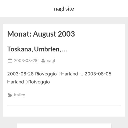
Skip
nagl site
to
content
Monat:
August 2003
Toskana, Umbrien, …
Posted
By
2003-08-28
nagl
on
2003-08-28 Rioveggio->Harland … 2003-08-05
Harland->Roiveggio
Italien