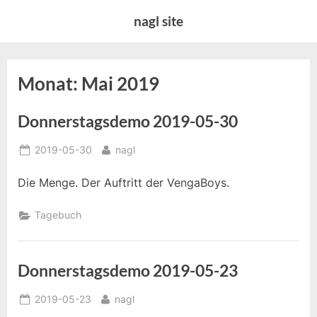
Skip
nagl site
to
content
Monat:
Mai 2019
Donnerstagsdemo 2019-05-30
Posted
By
2019-05-30
nagl
on
Die Menge. Der Auftritt der VengaBoys.
Tagebuch
Donnerstagsdemo 2019-05-23
Posted
By
2019-05-23
nagl
on