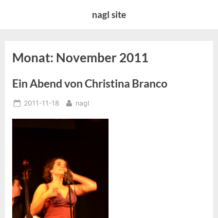
Skip
nagl site
to
content
Monat:
November 2011
Ein Abend von Christina Branco
Posted
By
2011-11-18
nagl
on