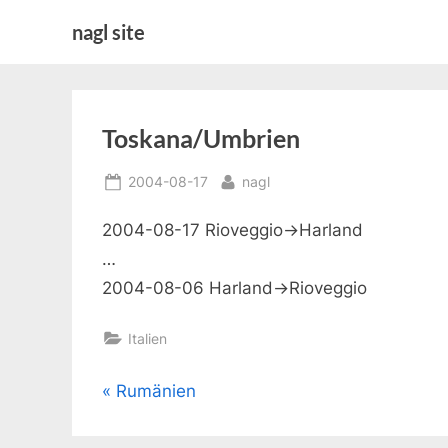
Skip
nagl site
to
content
Toskana/Umbrien
Posted
By
2004-08-17
nagl
on
2004-08-17 Rioveggio->Harland
…
2004-08-06 Harland->Rioveggio
Italien
Beitragsnavigation
P
Rumänien
r
e