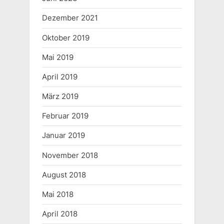
u
s
Dezember 2021
s
t
P
:
Oktober 2019
o
Mai 2019
s
April 2019
t
:
März 2019
Februar 2019
Januar 2019
November 2018
August 2018
Mai 2018
April 2018