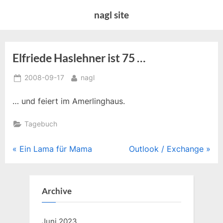
Skip
nagl site
to
content
Elfriede Haslehner ist 75 …
Posted
By
2008-09-17
nagl
on
… und feiert im Amerlinghaus.
Tagebuch
Beitragsnavigation
P
N
Ein Lama für Mama
Outlook / Exchange
r
e
e
x
v
t
Archive
i
P
o
o
Juni 2023