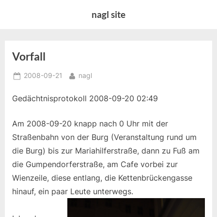
Skip
nagl site
to
content
Vorfall
Posted
By
2008-09-21
nagl
on
Gedächtnisprotokoll 2008-09-20 02:49
Am 2008-09-20 knapp nach 0 Uhr mit der
Straßenbahn von der Burg (Veranstaltung rund um
die Burg) bis zur Mariahilferstraße, dann zu Fuß am
die Gumpendorferstraße, am Cafe vorbei zur
Wienzeile, diese entlang, die Kettenbrückengasse
hinauf, ein paar Leute unterwegs.