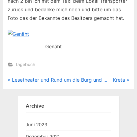
nach 2 bin ich mit dem Taxi beim Lokal Transporter
zurück und bedanke mich noch und bitte um das
Foto das der Bekannte des Besitzers gemacht hat.
Genäht
Tagebuch
Beitragsnavigation
P
N
Lesetheater und Rund um die Burg und …
Kreta
r
e
e
x
v
t
Archive
i
P
o
o
Juni 2023
u
s
Dezember 2021