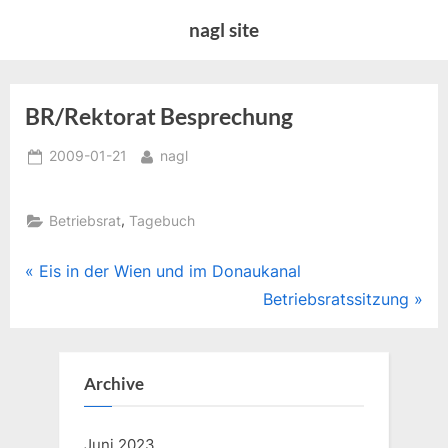
Skip
nagl site
to
content
BR/Rektorat Besprechung
Posted
By
2009-01-21
nagl
on
,
Betriebsrat
Tagebuch
Beitragsnavigation
P
Eis in der Wien und im Donaukanal
r
N
Betriebsratssitzung
e
e
v
x
i
t
Archive
o
P
u
o
Juni 2023