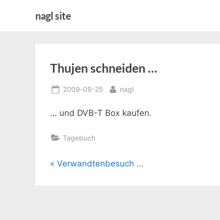
Skip
nagl site
to
content
Thujen schneiden …
Posted
By
2009-09-25
nagl
on
… und DVB-T Box kaufen.
Tagebuch
Beitragsnavigation
P
Verwandtenbesuch …
r
e
v
i