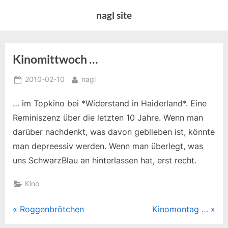
Skip
nagl site
to
content
Kinomittwoch …
Posted
By
2010-02-10
nagl
on
… im Topkino bei *Widerstand in Haiderland*. Eine
Reminiszenz über die letzten 10 Jahre. Wenn man
darüber nachdenkt, was davon geblieben ist, könnte
man depreessiv werden. Wenn man überlegt, was
uns SchwarzBlau an hinterlassen hat, erst recht.
Kino
Beitragsnavigation
P
N
Roggenbrötchen
Kinomontag …
r
e