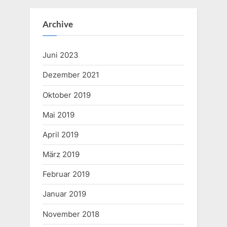
e
x
v
t
Archive
i
P
o
o
Juni 2023
u
s
Dezember 2021
s
t
P
:
Oktober 2019
o
Mai 2019
s
April 2019
t
:
März 2019
Februar 2019
Januar 2019
November 2018