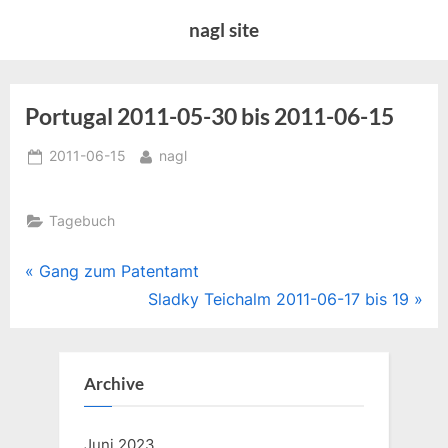
Skip
nagl site
to
content
Portugal 2011-05-30 bis 2011-06-15
Posted
By
2011-06-15
nagl
on
Tagebuch
Beitragsnavigation
P
Gang zum Patentamt
r
N
Sladky Teichalm 2011-06-17 bis 19
e
e
v
x
i
t
Archive
o
P
u
o
Juni 2023