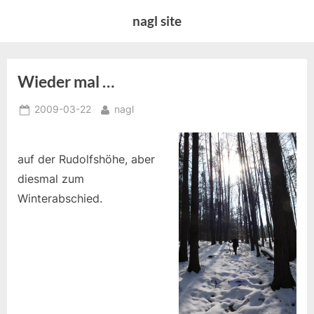
Skip
nagl site
to
content
Wieder mal …
Posted
By
2009-03-22
nagl
on
auf der Rudolfshöhe, aber
diesmal zum
Winterabschied.