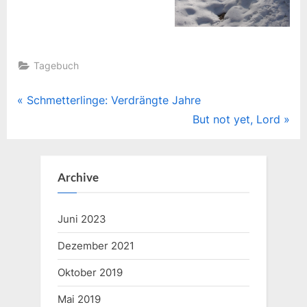
Tagebuch
Beitragsnavigation
P
Schmetterlinge: Verdrängte Jahre
r
N
But not yet, Lord
e
e
v
x
i
t
Archive
o
P
u
o
Juni 2023
s
s
Dezember 2021
P
t
o
:
Oktober 2019
s
Mai 2019